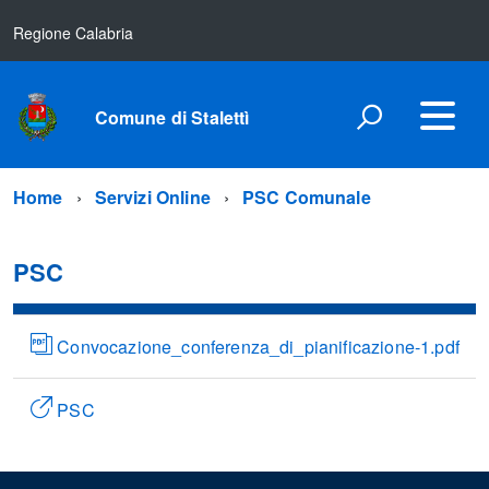
Regione Calabria
Comune di Stalettì
Home
Servizi Online
PSC Comunale
PSC
Convocazione_conferenza_di_pianificazione-1.pdf
PSC