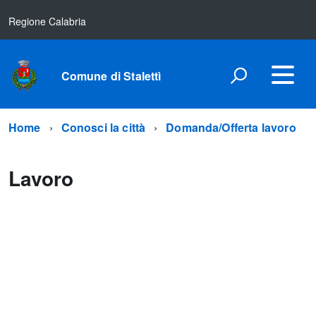
Regione Calabria
Comune di Stalettì
Home
Conosci la città
Domanda/Offerta lavoro
Lavoro