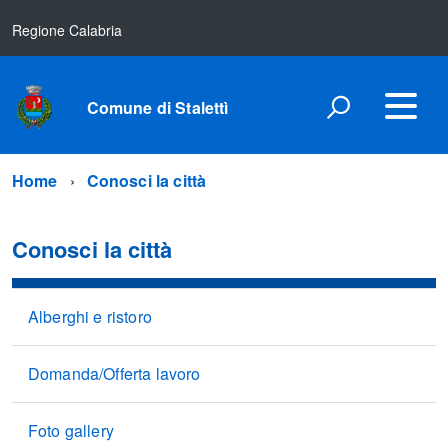
Regione Calabria
Comune di Stalettì
Home
Conosci la città
Conosci la città
Alberghi e ristoro
Domanda/Offerta lavoro
Foto gallery